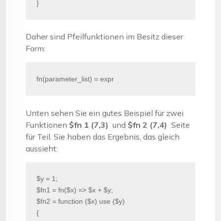
}
Daher sind Pfeilfunktionen im Besitz dieser
Form:
fn(parameter_list) = expr
Unten sehen Sie ein gutes Beispiel für zwei
Funktionen
$fn 1 (7,3)
und
$fn 2 (7,4)
Seite
für Teil. Sie haben das Ergebnis, das gleich
aussieht:
$y = 1;

$fn1 = fn($x) => $x + $y;

$fn2 = function ($x) use ($y) 

{
