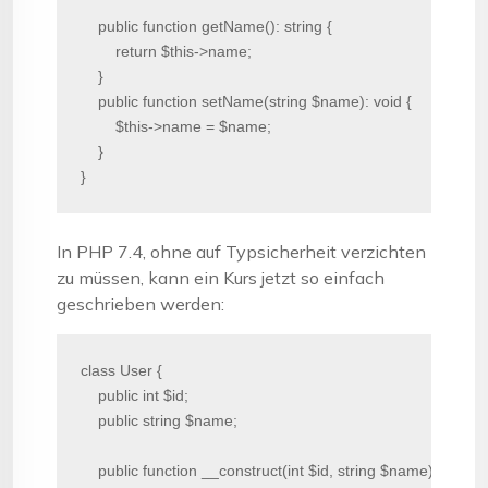
    public function getName(): string {

        return $this->name;

    }

    public function setName(string $name): void {

        $this->name = $name;

    }

}
In PHP 7.4, ohne auf Typsicherheit verzichten
zu müssen, kann ein Kurs jetzt so einfach
geschrieben werden:
class User {

    public int $id;

    public string $name;

    public function __construct(int $id, string $name) {
