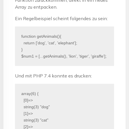
Funktion zurückkommen, direkt in ein neues
Array zu entpacken.
Ein Regelbeispiel scheint folgendes zu sein:
function getAnimals(){

  return ['dog', 'cat', 'elephant'];

}

$num1 = [...getAnimals(), 'lion', 'tiger', 'giraffe'];
Und mit PHP 7.4 konnte es drucken:
array(6) {

  [0]=>

  string(3) "dog"

  [1]=>

  string(3) "cat"

  [2]=>
