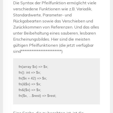
Die Syntax der Pfeilfunktion ermöglicht viele
verschiedene Funktionen wie z.B. Variadik,
Standardwerte, Parameter- und
Rückgabearten sowie das Verschieben und
Zurückkommen von Referenzen. Und das alles
unter Beibehaltung eines sauberen, lesbaren
Erscheinungsbildes. Hier sind die meisten
gültigen Pfeilfunktionen (die jetzt verfügbar
sind***********************)
fn(array $x) => $x;

fn(): int => $x;

fn($x = 42) => $x;

fn(&$x) => $x;

fn&($x) => $x;

fn($x, ...$rest) => $rest;