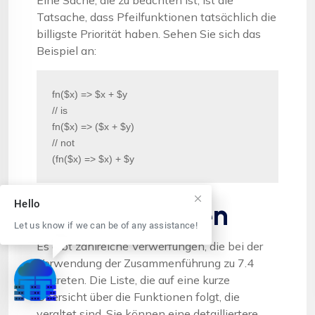
Eine Sache, die zu beachten ist, ist die
Tatsache, dass Pfeilfunktionen tatsächlich die
billigste Priorität haben. Sehen Sie sich das
Beispiel an:
fn($x) => $x + $y

// is

fn($x) => ($x + $y)

// not

(fn($x) => $x) + $y
Hello
Missbilligungen
Let us know if we can be of any assistance!
Es gibt zahlreiche Verwerfungen, die bei der
Verwendung der Zusammenführung zu 7.4
auftreten. Die Liste, die auf eine kurze
Übersicht über die Funktionen folgt, die
veraltet sind. Sie können eine detailliertere