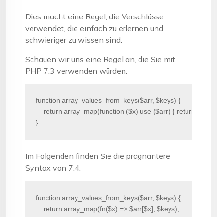
Dies macht eine Regel, die Verschlüsse
verwendet, die einfach zu erlernen und
schwieriger zu wissen sind.
Schauen wir uns eine Regel an, die Sie mit
PHP 7.3 verwenden würden:
function array_values_from_keys($arr, $keys) {

    return array_map(function ($x) use ($arr) { return $arr[$x]
}
Im Folgenden finden Sie die prägnantere
Syntax von 7.4:
function array_values_from_keys($arr, $keys) {

    return array_map(fn($x) => $arr[$x], $keys);
