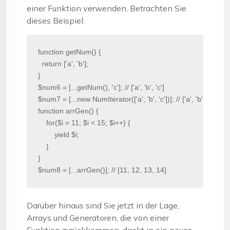
einer Funktion verwenden. Betrachten Sie
dieses Beispiel:
function getNum() {

  return ['a', 'b'];

}

$num6 = [...getNum(), 'c']; // ['a', 'b', 'c']

$num7 = [...new NumIterator(['a', 'b', 'c'])]; // ['a', 'b', 'c']

function arrGen() {

    for($i = 11; $i < 15; $i++) {

        yield $i;

    }

}

$num8 = [...arrGen()]; // [11, 12, 13, 14]
Darüber hinaus sind Sie jetzt in der Lage,
Arrays und Generatoren, die von einer