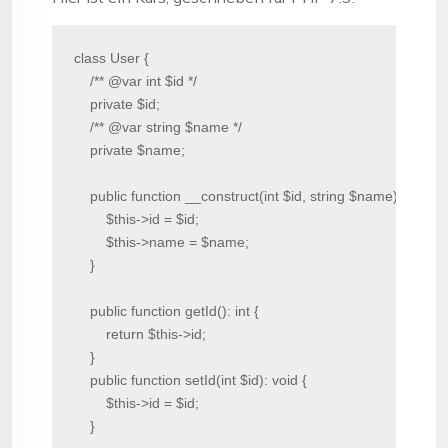
class User {

    /** @var int $id */

    private $id;

    /** @var string $name */

    private $name;

    public function __construct(int $id, string $name) {

        $this->id = $id;

        $this->name = $name;

    }

    public function getId(): int {

        return $this->id;

    }

    public function setId(int $id): void {

        $this->id = $id;

    }
