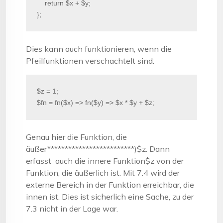
    return $x + $y;

};
Dies kann auch funktionieren, wenn die
Pfeilfunktionen verschachtelt sind:
$z = 1;

$fn = fn($x) => fn($y) => $x * $y + $z;
Genau hier die Funktion, die
äußer*************************)$z. Dann
erfasst auch die innere Funktion$z von der
Funktion, die äußerlich ist. Mit 7.4 wird der
externe Bereich in der Funktion erreichbar, die
innen ist. Dies ist sicherlich eine Sache, zu der
7.3 nicht in der Lage war.