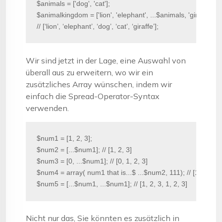
$animals = ['dog', 'cat'];

$animalkingdom = ['lion', 'elephant', ...$animals, 'giraffe'];

// [‘lion’, ‘elephant’, ‘dog’, ‘cat’, ‘giraffe’];
Wir sind jetzt in der Lage, eine Auswahl von
überall aus zu erweitern, wo wir ein
zusätzliches Array wünschen, indem wir
einfach die Spread-Operator-Syntax
verwenden.
$num1 = [1, 2, 3];

$num2 = [...$num1]; // [1, 2, 3]

$num3 = [0, ...$num1]; // [0, 1, 2, 3]

$num4 = array( num1 that is...$ ...$num2, 111); // [1, 2, 3, 1,
$num5 = [...$num1, ...$num1]; // [1, 2, 3, 1, 2, 3]
Nicht nur das, Sie könnten es zusätzlich in